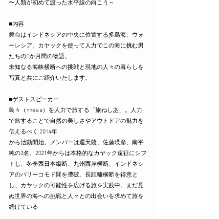
〜人類が初めて渡った水平線の向こう～
■内容
舞台はインドネシアの中央に位置する多島海、ウォ
ーレシア。カヤックを使って人力でこの海に挑む男
たちの1か月間の物語。
未知なる海峡横断への挑戦と現地の人々の暮らしを
写真と共にご紹介いたします。
■ゲストスピーカー
島々（=nesia）を人力で旅する「旅ねしあ」。人力
で旅することで自然の美しさやアウトドアの魅力を
伝えるべく 2014年
から活動開始。メンバーは運天陵、佐藤瑛彦、南平
純の3名。2021年からは本格的なカヤック遠征にシフ
トし、冬季西日本縦断、九州西岸横断、インドネシ
アのバリーコモド間を漕破。長距離横断を得意と
し、カヤックの可能性を広げる旅を実践中。まだ見
ぬ世界の海への挑戦と人々との出会いを求めて旅を
続けている