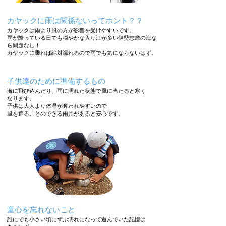
カヤックに雨は関係ないってホント？？
カヤックは雨より風の方が影響を受けやすいです。
​雨が降っている日でも穏やかな入り江が
多い伊勢志摩の海な
ら問題なし！
カヤックに乗れば絶対濡れるので雨でも気にならないはず。
子供達のために準備するもの
​海に飛び込んだり、雨に濡れた状態で風に当たると寒く
なります。
​子供は大人より体温が奪われやすいので
風を遮ることのできる雨具があると安心です。
童心を忘れないこと
誰にでも小さい頃にずぶ濡れになって遊んでいた記憶は