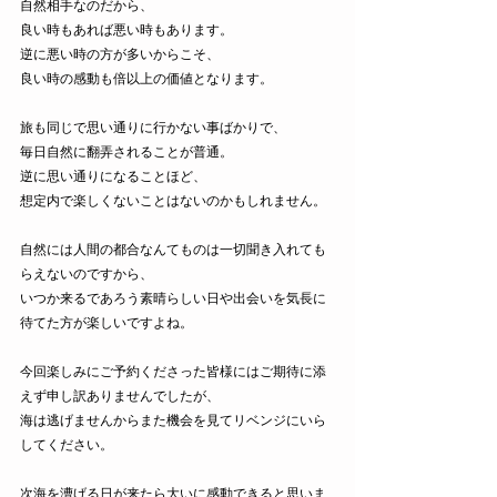
自然相手なのだから、
良い時もあれば悪い時もあります。
逆に悪い時の方が多いからこそ、
良い時の感動も倍以上の価値となります。
旅も同じで思い通りに行かない事ばかりで、
毎日自然に翻弄されることが普通。
逆に思い通りになることほど、
想定内で楽しくないことはないのかもしれません。
自然には人間の都合なんてものは一切聞き入れても
らえないのですから、
いつか来るであろう素晴らしい日や出会いを気長に
待てた方が楽しいですよね。
今回楽しみにご予約くださった皆様にはご期待に添
えず申し訳ありませんでしたが、
海は逃げませんからまた機会を見てリベンジにいら
してください。
次海を漕げる日が来たら大いに感動できると思いま