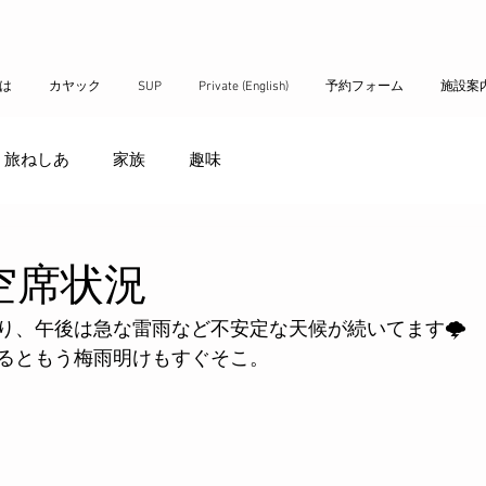
とは
カヤック
SUP
Private (English)
予約フォーム
施設案
旅ねしあ
家族
趣味
空席状況
り、午後は急な雷雨など不安定な天候が続いてます🌩️
るともう梅雨明けもすぐそこ。