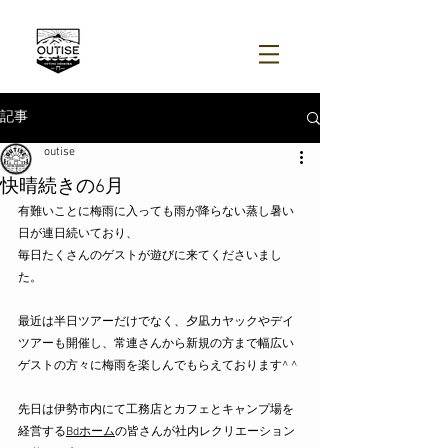
記事
outise
快晴続きの6月
有難いことに梅雨に入っても雨が降らない蒸し暑い
日が連日続いており、
毎日たくさんのゲストが遊びに来てくださいまし
た。
最近は半日ツアーだけでなく、夕凪カヤックやデイ
ツアーも開催し、常連さんから新規の方まで幅広い
ゲストの方々に梅雨を楽しんでもらえております^ ^
先日は伊勢市内にて工務店とカフェとキャンプ場を
経営する
Bdホーム
の皆さんが社内レクリエーション