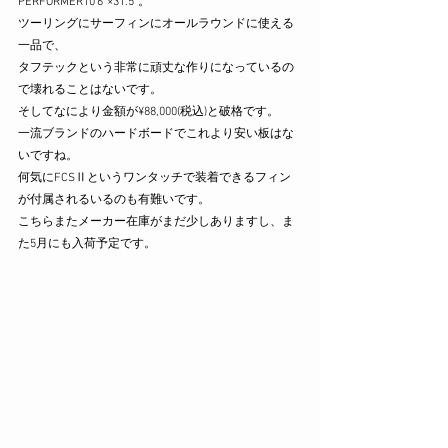
PERFORMER10'6"×31.5"。
ツーリングにサーフィンにオールラウンドに使える
一品で、
タフテックという非常に頑丈な作りになっているの
で壊れることはないです。
そしてなにより金額が¥88,000(税込)と破格です。
一流ブランドのハードボードでこれより安い板はな
いですね。
何気にFCSⅡというワンタッチで装着できるフィン 
が付属されるいるのも有難いです。
こちらまたメーカー在庫がまだ少しありますし、ま
た5月にも入荷予定です。