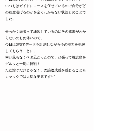
いつもはガイドにコースを任せているので自分がど
の程度漕げるのかを全くわからない状況とのことで
した。
せっかく頑張って練習しているのにその成果がわか
らないのも勿体いので、
今日はGPSでデータを計測しながら今の能力を把握
してもらうことに。
幸い風もなくベタ凪だったので、頑張って答志島を
グルッと一周に挑戦！
ただ漕ぐだけじゃなく、勿論達成感を感じることも
カヤックでは大切な要素です^ ^