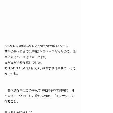
22.5キロを時速5.4キロとなかなかの良いペース。
前半の10キロまでは時速5キロペースだったので、後
半に向けペースは上がっており
まだまだ余裕な感じでした。
時速6キロくらいはもう少し練習すれば楽勝でいけそ
うですね。
一番大切な事はこの海況で時速何キロで何時間、何
キロ漕いでどのくらい疲れるのか、『モノサシ』を
作ること。
モノサシができれば、