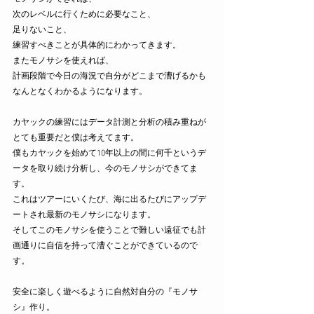
次のレベルに行くために必要なこと、
足りないこと、
練習すべきことが具体的にわかってきます。
またモノサシを使えれば、
計画段階で今日の海況で自分がどこまで漕げるかも
なんとなくわかるようになります。
カヤックの練習にはデータ計測と分析の積み重ねが
とても重要だと僕は考えてます。
僕もカヤックを始めて10年以上の間に何千というデ
ータを取り続け分析し、今のモノサシができてま
す。
これはツアーにいくたび、海に出るたびにアップデ
ートされ最新のモノサシになります。
そしてこのモノサシを使うことで難しい遠征でも計
画通りに自信を持って漕ぐことができているので
す。
安全に楽しく遊べるように自然対自分の『モノサ
シ』作り。